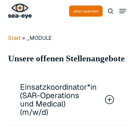
Skip
Menu
to
Jetzt spenden
search
Close
main
Menu
content
Start
»
_MODULE
Unsere
offenen
Stellenangebote
Einsatzkoordinator*in
(SAR-Operations
und Medical)
(m/w/d)
Das Referat SAROPS (Search And