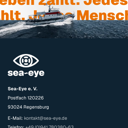
hlt.
Jedes Mensch
Sea-Eye e. V.
Postfach 120226
93024 Regensburg
E-Mail:
kontakt@sea-eye.de
Telefon:
+49 (0)941 780380-63