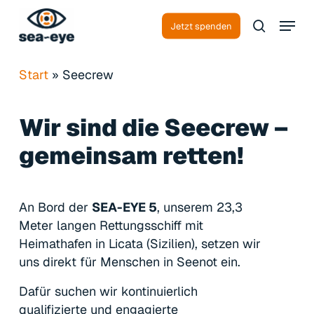
Skip
Menu
to
Jetzt spenden
search
Close
main
Menu
content
Start
»
Seecrew
Wir
sind
die
Seecrew
–
gemeinsam
retten!
An Bord der
SEA-EYE 5
, unserem 23,3
Meter langen Rettungsschiff mit
Heimathafen in Licata (Sizilien), setzen wir
uns direkt für Menschen in Seenot ein.
Dafür suchen wir kontinuierlich
qualifizierte und engagierte