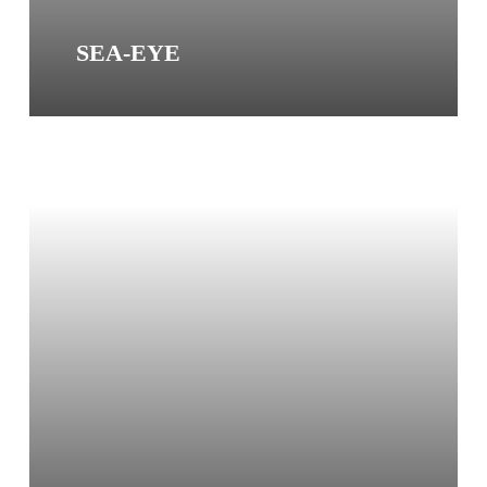
SEA-EYE
Sea-
Eye
Dauerspende