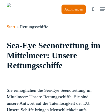
Skip
Menu
to
Jetzt spenden
search
Close
main
Menu
content
Start
»
Rettungsschiffe
Sea-Eye
Seenotrettung
im
Mittelmeer:
Unsere
Rettungsschiffe
Sie ermöglichen die Sea-Eye Seenotrettung im
Mittelmeer: Unsere Rettungsschiffe. Sie sind
unsere Antwort auf die Tatenlosigkeit der EU:
Unsere Schiffe bringen Menschlichkeit aufs