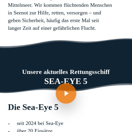
Mittelmeer. Wir kommen flüchtenden Menschen
in Seenot zur Hilfe, retten, versorgen – und
geben Sicherheit, häufig das erste Mal seit
langer Zeit auf einer gefährlichen Flucht.
Unsere aktuelles Rettungsschiff
SEA-EYE 5
Play Video
Play Video
Die
Sea-Eye
5
seit 2024 bei Sea-Eye
über 20 Einsätze