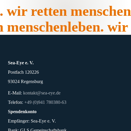
.
wir retten menschen
en menschenleben.
wir
Sea-Eye e. V.
Postfach 120226
93024 Regensburg
E-Mail:
kontakt@sea-eye.de
Telefon:
+49 (0)941 780380-63
Spendenkonto
Empfänger: Sea-Eye e. V.
Bank: GLS Gemeinschaftsbank