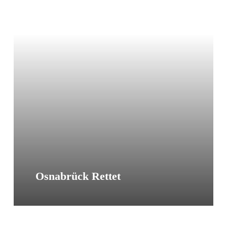
Sea-
Eye
Dauerspende
Osnabrück Rettet
Sea-