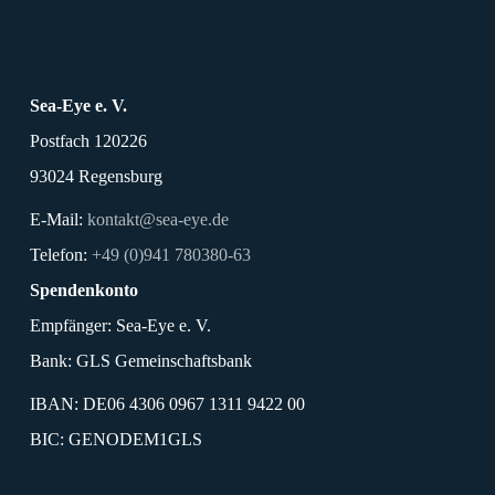
„Sichere Häfen“, viele davon unterstützen aktiv die
Seenotrettung. Mehr als 30 Kommunen fördern
konkret die Arbeit von Sea-Eye.
Sea-Eye e. V.
Postfach 120226
93024 Regensburg
E-Mail:
kontakt@sea-eye.de
Telefon:
+49 (0)941 780380-63
Spendenkonto
Empfänger: Sea-Eye e. V.
Bank: GLS Gemeinschaftsbank
IBAN: DE06 4306 0967 1311 9422 00
BIC: GENODEM1GLS