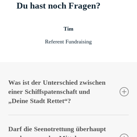
Du hast noch Fragen?
Tim
Referent Fundraising
Was ist der Unterschied zwischen
einer Schiffspatenschaft und
„Deine Stadt Rettet“?
Eine Schiffspatenschaft durch eine Stadt oder
Kommune, ist der politische Beschluss zur
Darf die Seenotrettung überhaupt
finanziellen Unterstützung. „Deine Stadt Rettet“ ist