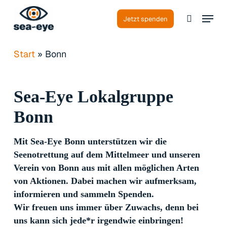
Skip
Menu
to
Jetzt spenden
search
Close
main
Menu
content
Start
»
Bonn
Sea-Eye
Lokalgruppe
Bonn
Mit Sea-Eye Bonn unterstützen wir die
Seenotrettung auf dem Mittelmeer und unseren
Verein von Bonn aus mit allen möglichen Arten
von Aktionen. Dabei machen wir aufmerksam,
informieren und sammeln Spenden.
Wir freuen uns immer über Zuwachs, denn bei
uns kann sich jede*r irgendwie einbringen!