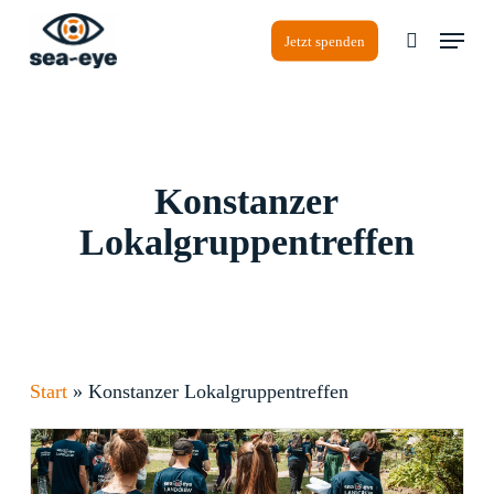
Skip
Menu
to
Jetzt spenden
search
Close
main
Menu
content
Konstanzer
Lokalgruppentreffen
Start
»
Konstanzer Lokalgruppentreffen