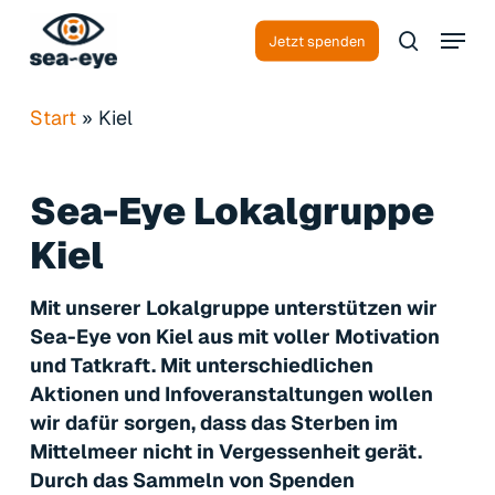
Skip
Menu
to
Jetzt spenden
search
Close
main
Menu
content
Start
»
Kiel
Sea-Eye
Lokalgruppe
Kiel
Mit unserer Lokalgruppe unterstützen wir
Sea-Eye von Kiel aus mit voller Motivation
und Tatkraft. Mit unterschiedlichen
Aktionen und Infoveranstaltungen wollen
wir dafür sorgen, dass das Sterben im
Mittelmeer nicht in Vergessenheit gerät.
Durch das Sammeln von Spenden