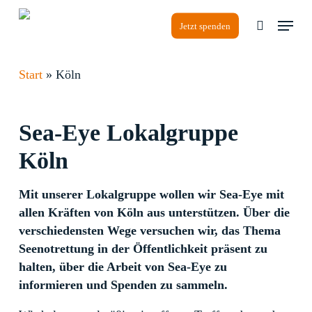
Skip
Menu
to
Jetzt spenden
search
Close
main
Menu
content
Start
»
Köln
Sea-Eye
Lokalgruppe
Köln
Mit unserer Lokalgruppe wollen wir Sea-Eye mit
allen Kräften von Köln aus unterstützen. Über die
verschiedensten Wege versuchen wir, das Thema
Seenotrettung in der Öffentlichkeit präsent zu
halten, über die Arbeit von Sea-Eye zu
informieren und Spenden zu sammeln.