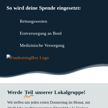
So wird deine Spende eingesetzt:
Rettungswesten
Erstversorgung an Bord
Medizinische Versorgung
Werde
Teil
unserer Lokalgruppe!
Wir
treffen
uns
jeden
ersten
Donnerstag
im
Monat,
um