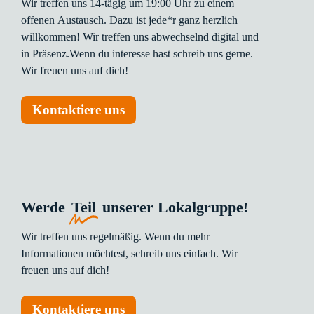
Wir
treffen
uns
14-tägig
um
19:00
Uhr
zu
einem
offenen
Austausch.
Dazu
ist
jede*r
ganz
herzlich
willkommen!
Wir
treffen
uns
abwechselnd
digital
und
in
Präsenz.Wenn
du
interesse
hast
schreib
uns
gerne.
Wir
freuen
uns
auf
dich!
Kontaktiere uns
Werde
Teil
unserer Lokalgruppe!
Wir
treffen
uns
regelmäßig.
Wenn
du
mehr
Informationen
möchtest,
schreib
uns
einfach.
Wir
freuen
uns
auf
dich!
Kontaktiere uns