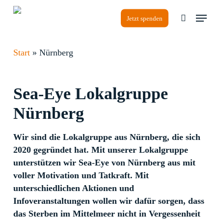
Skip
Menu
to
Jetzt spenden
search
Close
main
Menu
content
Start
»
Nürnberg
Sea-Eye
Lokalgruppe
Nürnberg
Wir sind die Lokalgruppe aus Nürnberg, die sich
2020 gegründet hat. Mit unserer Lokalgruppe
unterstützen wir Sea-Eye von Nürnberg aus mit
voller Motivation und Tatkraft. Mit
unterschiedlichen Aktionen und
Infoveranstaltungen wollen wir dafür sorgen, dass
das Sterben im Mittelmeer nicht in Vergessenheit