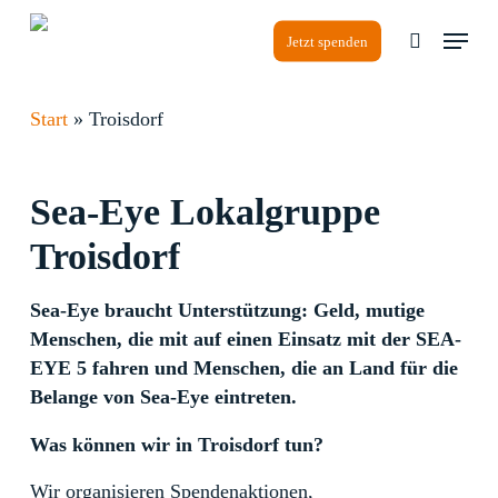
Skip
Menu
to
Jetzt spenden
search
Close
main
Menu
content
Start
»
Troisdorf
Sea-Eye
Lokalgruppe
Troisdorf
Sea-Eye braucht Unterstützung: Geld, mutige
Menschen, die mit auf einen Einsatz mit der SEA-
EYE 5 fahren und Menschen, die an Land für die
Belange von Sea-Eye eintreten.
Was können wir in Troisdorf tun?
Wir organisieren Spendenaktionen,