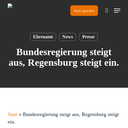
Skip
Menu
to
Jetzt spenden
search
main
content
Ehrenamt
News
Presse
Bundesregierung steigt
aus, Regensburg steigt ein.
Start
»
Bundesregierung steigt aus, Regensburg steigt
ein.