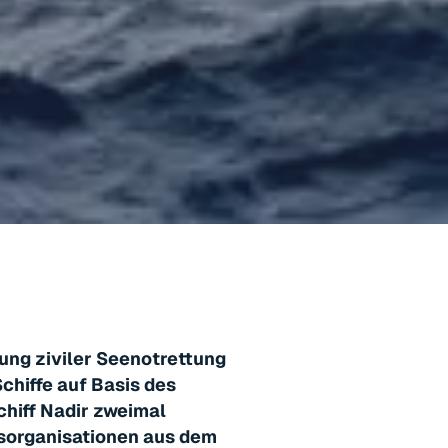
ung ziviler Seenotrettung
chiffe auf Basis des
hiff Nadir zweimal
gsorganisationen aus dem