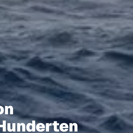
on
 Hunderten