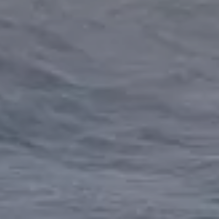
Hit enter to search or ESC to close