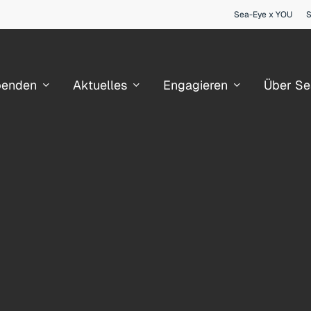
Sea-Eye x YOU
penden
Aktuelles
Engagieren
Über Se