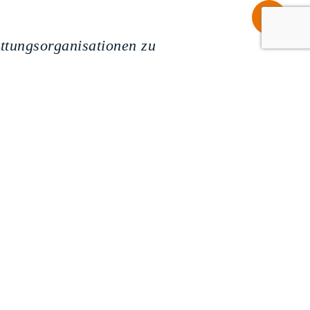
Share
ettungsorganisationen zu
hntausende Menschen, die
ehren wir uns mit allen
erhafte Beschlagnahmung
V.
Seenotrettung durch Italien
ndert werden. Dabei kostet
ber diese Entwicklung und
nen hinter jedem einzelnen
 Sandra Bils,