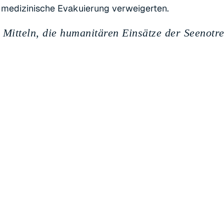
 medizinische Evakuierung verweigerten.
en Mitteln, die humanitären Einsätze der Seenotr
ngen sind ein Akt politischer Gewalt gegen ze
ten, um in Europa Schutz zu suchen. Dagegen w
n neben den Festsetzungen droht sogar die dau
, sagt Gorden Isler, Vorsitzender von Sea-Eye e.
ine neue Stufe der Kriminalisierung der zivilen 
teln die Arbeit der Rettungsorganisationen behi
 Menschenleben. Wir sind zutiefst beunruhigt ü
 mit unserem Bündnis aus über 900 Organisatio
 wir die sofortige Freigabe der Schiffe!”
, sagt