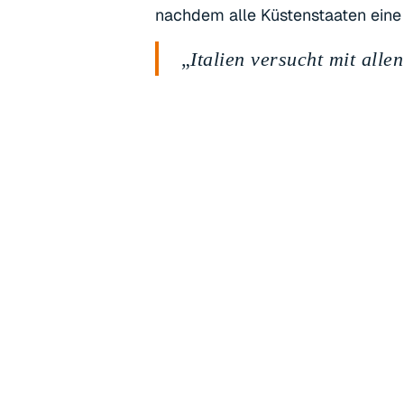
nachdem alle Küstenstaaten eine
„
Italien versucht mit all
verhindern. Die Festsetzu
über das Mittelmeer flüch
juristischen Mitteln, den
unseres Rettungsschiffes
“
„Diese Eskalation stellt e
dar! So soll mit allen Mit
jeder Tag der Festsetzung
stehen als United4Rescue
Schiff. Gemeinsam fordern