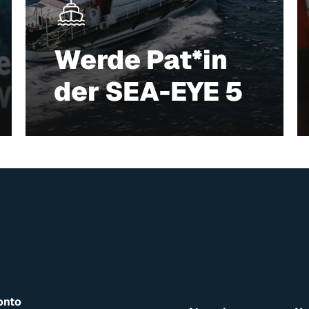
Werde Pat*in
der SEA-EYE 5
onto