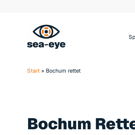
Skip
to
main
content
S
Start
»
Bochum rettet
Bochum
Rett