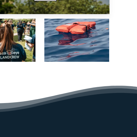
20250409_SEA
Trial
II_POB
RHIB
Training_ADU01485_Anna
Dütsch