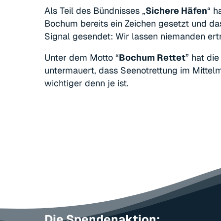
Als Teil des Bündnisses „
Sichere Häfen
“ h
Bochum bereits ein Zeichen gesetzt und da
Signal gesendet: Wir lassen niemanden ertr
Hit enter to search or ESC to close
Unter dem Motto “
Bochum Rettet
” hat die
untermauert, dass Seenotrettung im Mittel
wichtiger denn je ist.
Die Spendenaktion: