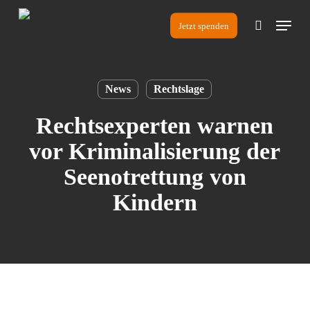
Skip
Menu
to
Jetzt spenden
search
Close
main
Menu
content
News
Rechtslage
Rechtsexperten warnen
vor Kriminalisierung der
Seenotrettung von
Kindern